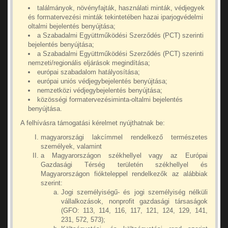
találmányok, növényfajták, használati minták, védjegyek
és formatervezési minták tekintetében hazai iparjogvédelmi
oltalmi bejelentés benyújtása;
a Szabadalmi Együttműködési Szerződés (PCT) szerinti
bejelentés benyújtása;
a Szabadalmi Együttműködési Szerződés (PCT) szerinti
nemzeti/regionális eljárások megindítása;
európai szabadalom hatályosítása;
európai uniós védjegybejelentés benyújtása;
nemzetközi védjegybejelentés benyújtása;
közösségi formatervezésiminta-oltalmi bejelentés
benyújtása.
A felhívásra támogatási kérelmet nyújthatnak be:
magyarországi lakcímmel rendelkező természetes
személyek, valamint
a Magyarországon székhellyel vagy az Európai
Gazdasági Térség területén székhellyel és
Magyarországon fiókteleppel rendelkezők az alábbiak
szerint:
Jogi személyiségű- és jogi személyiség nélküli
vállalkozások, nonprofit gazdasági társaságok
(GFO: 113, 114, 116, 117, 121, 124, 129, 141,
231, 572, 573);