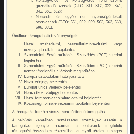
Költségvetési- és költségvetési rend szerint
gazdálkodó szervek (GFO: 311, 312, 322, 341,
342, 381, 382);
Nonprofit és egyéb nem nyereségérdekelt
szervezetek (GFO: 551, 552, 559, 562, 563, 569,
599, 931).
Önállóan támogatható tevékenységek:
Hazai szabadalmi, használatiminta-oltalmi vagy
növényfajta-oltalmi bejelentés
Szabadalmi Együttműködési Szerződés (PCT) szerinti
bejelentés
Szabadalmi Együttműködési Szerződés (PCT) szerinti
nemzeti/regionális eljárások megindítása
Európai szabadalom hatályosítása
Hazai védjegy bejelentés
Európai uniós védjegy bejelentés
Nemzetközi védjegy bejelentés
Hazai formatervezésiminta-oltalmi bejelentés
Közösségi formatervezésiminta-oltalmi bejelentés
A támogatás formája vissza nem térítendő támogatás.
A felhívás keretében természetes személyek esetén a
támogatást igénylő maximum a lentieknek megfelelő
támogatási összegben részesülhet, amelyről tételes, utólagos