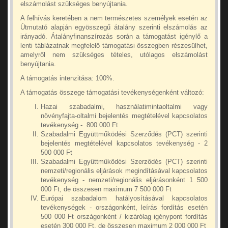
elszámolást szükséges benyújtania.
A felhívás keretében a nem természetes személyek esetén az
Útmutató alapján egyösszegű átalány szerinti elszámolás az
irányadó. Átalányfinanszírozás során a támogatást igénylő a
lenti táblázatnak megfelelő támogatási összegben részesülhet,
amelyről nem szükséges tételes, utólagos elszámolást
benyújtania.
A támogatás intenzitása: 100%.
A támogatás összege támogatási tevékenységenként változó:
Hazai szabadalmi, használatimintaoltalmi vagy
növényfajta-oltalmi bejelentés megtételével kapcsolatos
tevékenység - 800 000 Ft
Szabadalmi Együttműködési Szerződés (PCT) szerinti
bejelentés megtételével kapcsolatos tevékenység - 2
500 000 Ft
Szabadalmi Együttműködési Szerződés (PCT) szerinti
nemzeti/regionális eljárások megindításával kapcsolatos
tevékenység - nemzeti/regionális eljárásonként 1 500
000 Ft, de összesen maximum 7 500 000 Ft
Európai szabadalom hatályosításával kapcsolatos
tevékenységek - országonként, leírás fordítás esetén
500 000 Ft országonként / kizárólag igénypont fordítás
esetén 300 000 Ft, de összesen maximum 2 000 000 Ft