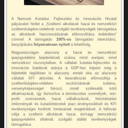
A Nemzeti Kutatási, Fejlesztési és Innovációs Hivatal
pályázatot hirdet a „Szellemi alkotások hazai és nemzetközi
szellemitulajdon-védelmét szolgáló tevékenységek támogatása
az alkotások hasznosulásának előmozdítása érdekében”
címmel. A támogatás
100%-os
támogatási intenzitású,
benyújtására
folyamatosan nyitott
a lehetőség.
Magyarországon alacsony a hazai és nemzetközi
iparjogvédelmi bejelentések száma mind európai, mind
nemzetközi viszonylatban. A vállalati kutatás-fejlesztési és
innovációs kiadások aránya a GDP-hez képest még a
fejlettebb régiókban is alacsony, ennek oka az alacsony
vállalati KFI aktivitás. A beavatkozás előmozdítja a
szellemitulajdon-védelem eszköztárának tudatos,
versenyképességet fokozó, minél szélesebb körű
alkalmazását, így biztosítva a természetes személyek, non-
profit szervezetek, hazai vállalkozások, felsőoktatási
intézmények és kutatóintézetek piaci érvényesülését és KFI
tevékenységre fordított forrásainak megtérülését. A felhívás
célja a szellemi alkotások hazai, és/vagy nemzetközi
iparjogvédelmi oltalmát szolgáló alábbi tevékenységek
támogatása: