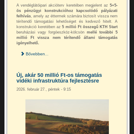
A vendéglátóipari akcióterv keretében megjelent az
5+5-
ös pénzügyi konstrukcióhoz kapcsolódó pályázati
felhívás
, amely az éttermek számára biztosít vissza nem
térítendő támogatási lehetőséget és kedvező hitelt. A
konstrukció keretében az
5 millió Ft összegű KTH Start
beruházási vagy forgóeszköz-kölcsön
mellé további 5
millió Ft vissza nem térítendő állami támogatás
igényelhető.
Bővebben...
Új, akár 50 millió Ft-os támogatás
vidéki infrastruktúra fejlesztésre
2026. február 27., péntek - 9:15