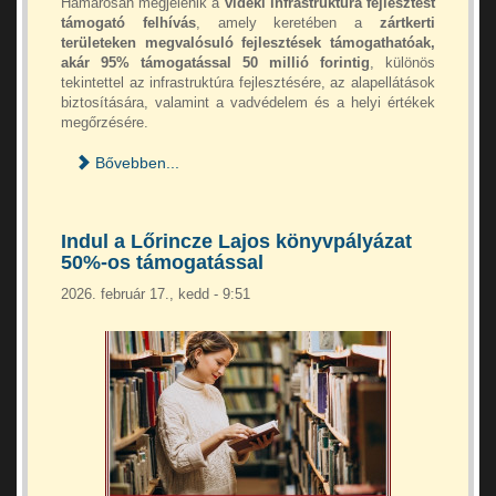
Hamarosan megjelenik a
vidéki infrastruktúra fejlesztést
támogató felhívás
, amely keretében a
zártkerti
területeken megvalósuló
fejlesztések támogathatóak,
akár 95% támogatással 50 millió forintig
, különös
tekintettel az infrastruktúra fejlesztésére, az alapellátások
biztosítására, valamint a vadvédelem és a helyi értékek
megőrzésére.
Bővebben...
Indul a Lőrincze Lajos könyvpályázat
50%-os támogatással
2026. február 17., kedd - 9:51