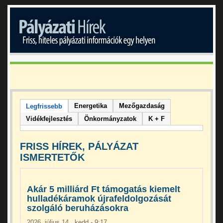
Energetika
Mezőgazdaság
Legfrissebb
Vidékfejlesztés
Önkormányzatok
K + F
FRISS HÍREK, PÁLYÁZAT
ISMERTETŐK
Akár 5 milliárd Ft támogatás kiemelt
hulladékáramok újrafeldolgozását
szolgáló beruházásokra
2026. július 14., kedd - 9:17