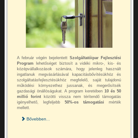
A február végén bejelentett
Szolgáltatóipar Fejlesztési
Program
lehetőséget biztosít a vidéki mikro-, kis- és
középvállalkozások számára, hogy jelenleg használt
ingatlanuk megvásárlásával kapacitásbővítésükhöz és
szolgáltatásfejlesztésükhöz megfelelő, saját tulajdonú
működési környezethez jussanak, és megerősítsék
gazdasági önállóságukat. A program keretében
10 és 50
millió forint
közötti vissza nem térítendő támogatás
igényelhető, legfeljebb
50%-os támogatási
mérték
mellett.
Bővebben...