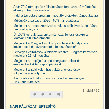
Akár 70% támogatás vállalkozások fenntartható működést
elősegítő beruházásaihoz
Indul a Eurostars program innovatív projektek támogatására
Műjégpálya pályázat 2026 - 50% támogatással
Megjelent a természetközeli és vizes élőhelyek kialakítását
támogató pályázat
Új 100%-os pályázat önkormányzati fejlesztésekre a
Magyar Falu Programban!
Megjelent a Magyar Falu Program legújabb pályázata
közlekedési és vízelvezetési fejlesztésekre!
Lényeges változások a Vidékfejlesztési Program keretében
megjelent 22 felhívásában!
Megjelent a megújuló alapú energiatermelést és
energiatárolást támogató pályázat
Megjelent a Zöld-kék infrastruktúra fejlesztések
településeken pályázat
Támogatás a Földhő Hasznosítási Kedvezményes
Hitelkonstrukcióval
1. oldal / 32
NAPI PÁLYÁZATI ÉRTESÍTŐ