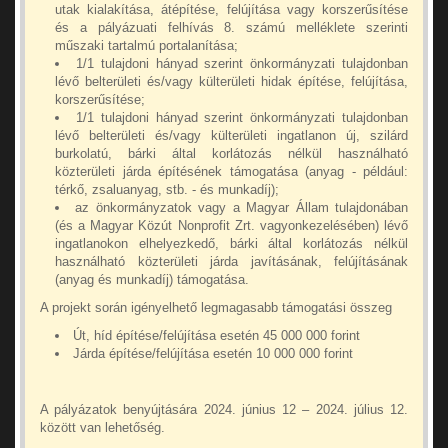
utak kialakítása, átépítése, felújítása vagy korszerűsítése
és a pályázuati felhívás 8. számú melléklete szerinti
műszaki tartalmú portalanítása;
1/1 tulajdoni hányad szerint önkormányzati tulajdonban
lévő belterületi és/vagy külterületi hidak építése, felújítása,
korszerűsítése;
1/1 tulajdoni hányad szerint önkormányzati tulajdonban
lévő belterületi és/vagy külterületi ingatlanon új, szilárd
burkolatú, bárki által korlátozás nélkül használható
közterületi járda építésének támogatása (anyag - például:
térkő, zsaluanyag, stb. - és munkadíj);
az önkormányzatok vagy a Magyar Állam tulajdonában
(és a Magyar Közút Nonprofit Zrt. vagyonkezelésében) lévő
ingatlanokon elhelyezkedő, bárki által korlátozás nélkül
használható közterületi járda javításának, felújításának
(anyag és munkadíj) támogatása.
A projekt során igényelhető legmagasabb támogatási összeg
Út, híd építése/felújítása esetén 45 000 000 forint
Járda építése/felújítása esetén 10 000 000 forint
A pályázatok benyújtására 2024. június 12 – 2024. július 12.
között van lehetőség.