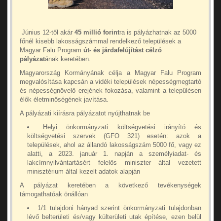
Június 12-től akár
45 millió forint
ra is pályázhatnak az 5000
főnél kisebb lakosságszámmal rendelkező települések a
Magyar Falu Program
út- és járdafelújítást célzó
pályázat
ának keretében.
Magyarország Kormányának célja a Magyar Falu Program
megvalósítása kapcsán a vidéki települések népességmegtartó
és népességnövelő erejének fokozása, valamint a településen
élők életminőségének javítása.
A pályázati kiírásra pályázatot nyújthatnak be
Helyi önkormányzati költségvetési irányító és
költségvetési szervek (GFO 321) esetén: azok a
települések, ahol az állandó lakosságszám 5000 fő, vagy ez
alatti, a 2023. január 1. napján a személyiadat- és
lakcímnyilvántartásért felelős miniszter által vezetett
minisztérium által kezelt adatok alapján
A pályázat keretében a következő tevékenységek
támogathatóak önállóan
1/1 tulajdoni hányad szerint önkormányzati tulajdonban
lévő belterületi és/vagy külterületi utak építése, ezen belül