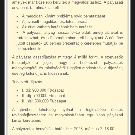
amelyek már közelebb kerültek a megvalósításhoz. A pályázati
anyagnak tartalmaznia kell:
A megoldani kívánt probléma rövid bemutatását
A javasolt megoldás részletes leírását
Az ötlet várható hatásának bemutatását
A pályázati anyag hossza 8–15 oldal, amely ábrákat is
tartalmazhat, és pdf formátumban kell benyújtani. A döntőbe
jutott csapatok 10 perces prezentáció keretében mutatják be
elképzeléseiket.
A pályázat összdíjazása mintegy 4 millió forint. A szervezők
fenntartják a jogot, hogy a beérkezett pályázatok
mennyiségétől és minőségétől függően módosítsák a díjazást,
esetleg különdíjat is kiosszanak.
Tervezett díjazás:
I. díj: 900.000 Ft/csapat
II. díj: 700.000 Ft/csapat
III. díj: 500.000 Ft/csapat
A jövőben lehetőség nyílhat a legkiválóbb ötletek
továbbfejlesztésére és megvalósítására egy újabb pályázati
kiírás keretében.
A pályázatok benyújtási határideje: 2025. március 7. 18:00