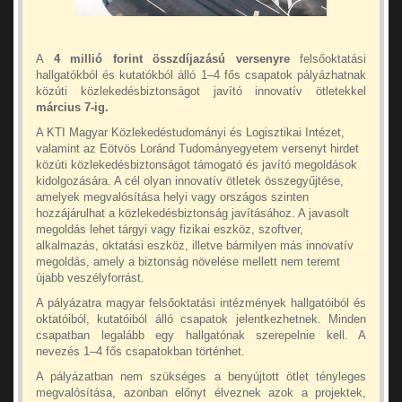
A
4 millió forint összdíjazású versenyre
felsőoktatási
hallgatókból és kutatókból álló 1–4 fős csapatok pályázhatnak
közúti közlekedésbiztonságot javító innovatív ötletekkel
március 7-ig.
A KTI Magyar Közlekedéstudományi és Logisztikai Intézet,
valamint az Eötvös Loránd Tudományegyetem versenyt hirdet
közúti közlekedésbiztonságot támogató és javító megoldások
kidolgozására. A cél olyan innovatív ötletek összegyűjtése,
amelyek megvalósítása helyi vagy országos szinten
hozzájárulhat a közlekedésbiztonság javításához. A javasolt
megoldás lehet tárgyi vagy fizikai eszköz, szoftver,
alkalmazás, oktatási eszköz, illetve bármilyen más innovatív
megoldás, amely a biztonság növelése mellett nem teremt
újabb veszélyforrást.
A pályázatra magyar felsőoktatási intézmények hallgatóiból és
oktatóiból, kutatóiból álló csapatok jelentkezhetnek. Minden
csapatban legalább egy hallgatónak szerepelnie kell. A
nevezés 1–4 fős csapatokban történhet.
A pályázatban nem szükséges a benyújtott ötlet tényleges
megvalósítása, azonban előnyt élveznek azok a projektek,