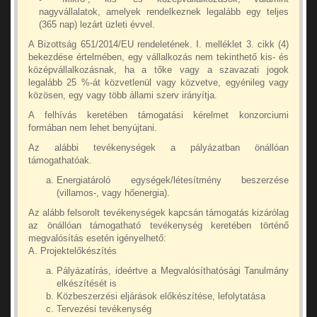
nagyvállalatok, amelyek rendelkeznek legalább egy teljes
(365 nap) lezárt üzleti évvel.
A Bizottság 651/2014/EU rendeletének. I. melléklet 3. cikk (4)
bekezdése értelmében, egy vállalkozás nem tekinthető kis- és
középvállalkozásnak, ha a tőke vagy a szavazati jogok
legalább 25 %-át közvetlenül vagy közvetve, egyénileg vagy
közösen, egy vagy több állami szerv irányítja.
A felhívás keretében támogatási kérelmet konzorciumi
formában nem lehet benyújtani.
Az alábbi tevékenységek a pályázatban önállóan
támogathatóak.
Energiatároló egységek/létesítmény beszerzése
(villamos-, vagy hőenergia).
Az alább felsorolt tevékenységek kapcsán támogatás kizárólag
az önállóan támogatható tevékenység keretében történő
megvalósítás esetén igényelhető:
A. Projektelőkészítés
Pályázatírás, ideértve a Megvalósíthatósági Tanulmány
elkészítését is
Közbeszerzési eljárások előkészítése, lefolytatása
Tervezési tevékenység