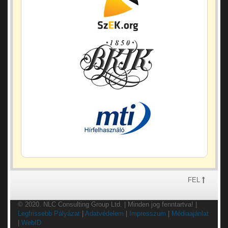
FEL
© 2020. NLC Consulting Group Ltd. | Minden jog fenntartva! |
Legfrissebb Pályázat
|
Adatvédelem
|
Impresszum
|
Médiaajánlat
|
WebID