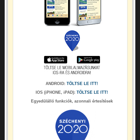
ANDROID:
TÖLTSE LE ITT!
IOS (iPHONE, iPAD):
TÖLTSE LE ITT!
Egyedülálló funkciók, azonnali értesítések