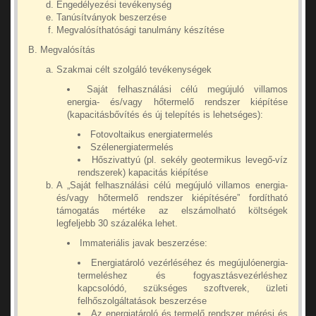
Engedélyezési tevékenység
Tanúsítványok beszerzése
Megvalósíthatósági tanulmány készítése
B. Megvalósítás
Szakmai célt szolgáló tevékenységek
Saját felhasználási célú megújuló villamos
energia- és/vagy hőtermelő rendszer kiépítése
(kapacitásbővítés és új telepítés is lehetséges):
Fotovoltaikus energiatermelés
Szélenergiatermelés
Hőszivattyú (pl. sekély geotermikus levegő-víz
rendszerek) kapacitás kiépítése
A „Saját felhasználási célú megújuló villamos energia-
és/vagy hőtermelő rendszer kiépítésére” fordítható
támogatás mértéke az elszámolható költségek
legfeljebb 30 százaléka lehet.
Immateriális javak beszerzése:
Energiatároló vezérléséhez és megújulóenergia-
termeléshez és fogyasztásvezérléshez
kapcsolódó, szükséges szoftverek, üzleti
felhőszolgáltatások beszerzése
Az energiatároló és termelő rendszer mérési és