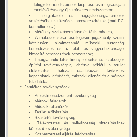
felügyeleti rendszerének kiépítése és integrációja a
meglévő és/vagy új szoftveres rendszerekbe
Energiatároló és megújulóenergia-termelés
vezérléséhez szükséges hardvereszközök (ipari PC,
kontroller, etc.);
Mérőhely szabványosítása és fázis bővítés;
A működés során esetlegesen jogszabály szerint
kötelezően alkalmazandó műszaki biztonsági
berendezések és az élet- és vagyonbiztonságot
biztosító berendezések beszerzése;
Energiatároló létesítmény telepítéshez szükséges
építési tevékenységek, ideértve például a terület
előkészítést, hálózati csatlakozást, távközlési
kapcsolatok kiépítését, műszaki ellenőri és a mérnöki
feladatokat.
Járulékos tevékenységek
Projektmenedzsment tevékenység
Mérnöki feladatok
Műszaki ellenőrzés
Terület előkészítés
Szakértői tevékenység
Tájékoztatás és nyilvánosság biztosításának
kötelező tevékenysége
Közbeszerzési eljárás lefolytatása