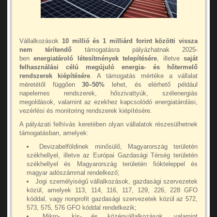
Vállalkozások
10 millió és 1 milliárd forint közötti vissza
nem térítendő
támogatásra pályázhatnak 2025-
ben
energiatároló létesítmények telepítésére
, illetve
saját
felhasználási célú megújuló energia- és hőtermelő
rendszerek kiépítésére
. A támogatás mértéke a vállalat
méretétől függően
30–50%
lehet, és elérhető például
napelemes rendszerek, hőszivattyúk, szélenergiás
megoldások, valamint az ezekhez kapcsolódó energiatárolási,
vezérlési és monitoring rendszerek kiépítésére.
A pályázati felhívás keretében olyan vállalatok részesülhetnek
támogatásban, amelyek:
Devizabelföldinek minősülő, Magyarország területén
székhellyel, illetve az Európai Gazdasági Térség területén
székhellyel és Magyarország területén fiókteleppel és
magyar adószámmal rendelkező;
Jogi személyiségű vállalkozások, gazdasági szervezetek
közül, amelyek 113, 114, 116, 117, 129, 226, 228 GFO
kóddal, vagy nonprofit gazdasági szervezetek közül az 572,
573, 575, 576 GFO kóddal rendelkezik;
Mikro-, kis- és középvállalkozások, valamint